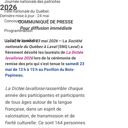
Journée nationale des patriotes
2026
Fête nationale du Québec
Dernière mise à jour :
24 mai
Concours
COMMUNIQUÉ DE PRESSE
Pour diffusion immédiate
Programmation
La Dictée lavalloise
Laval, le samedi 23 mai 2026
 — La 
Société 
nationale du Québec à Laval
 (SNQ Laval) a 
fièrement dévoilé les lauréats de 
La Dictée 
lavalloise 2026
 lors de la cérémonie de 
remise des prix qui s’est tenue le 
samedi 23 
mai de 13 h à 15 h au Pavillon du Bois-
Papineau
.
La Dictée lavalloise
 rassemble chaque 
année des participantes et participants 
de tous âges autour de la langue 
française, dans un esprit de 
valorisation, de transmission et de 
fierté culturelle. Ce sont 164 personnes 