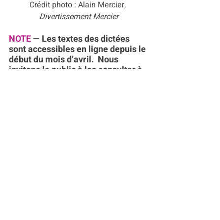
Crédit photo : Alain Mercier, 
Divertissement Mercier
NOTE
 — Les textes des dictées 
sont accessibles en ligne depuis le 
début du mois d’avril.  Nous 
invitons le public à les consulter à 
l’adresse suivante 
https://www.snqlaval.quebec/initia
tives/dictee-lavalloise
Source : 
Société nationale du Québec à 
Laval
 (SNQ Laval)
francais@snqlaval.quebec
   450 
314.1440
-30-
Concours
La Dictée lavalloise