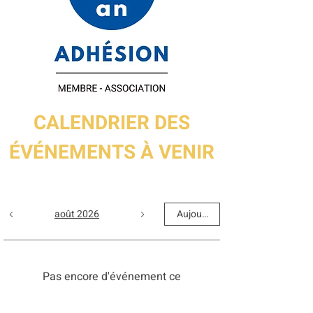
CALENDRIER DES
Adhésion SNQ Laval — Association
ÉVÉNEMENTS À VENIR
Prix
30,00 $
août 2026
Aujourd'hui
Pas encore d'événement ce
mois-ci