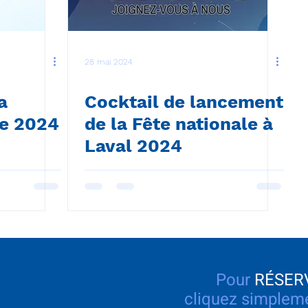
28 mai 2024
a
Cocktail de lancement
se 2024
de la Fête nationale à
Laval 2024
Pour
RÉSER
cliquez
simpleme