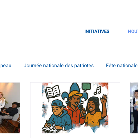
INITIATIVES
NOU
apeau
Journée nationale des patriotes
Fête national
La Dictée lavalloise