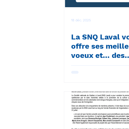
18 déc. 2025
La SNQ Laval v
offre ses meill
voeux et... des
cadeaux !