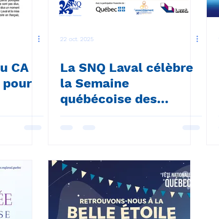
22 oct. 2025
du CA
La SNQ Laval célèbre
 pour
la Semaine
québécoise des
rencontres
interculturelles (SQRI)
2025