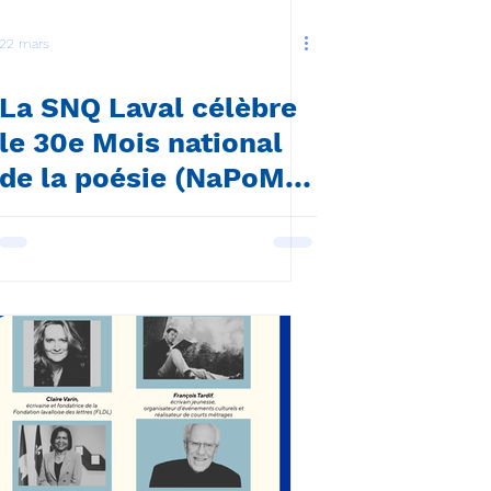
22 mars
La SNQ Laval célèbre
le 30e Mois national
de la poésie (NaPoMo)
et la 20e Journée
mondiale du livre et
du droit d'auteur
(JMLDA)