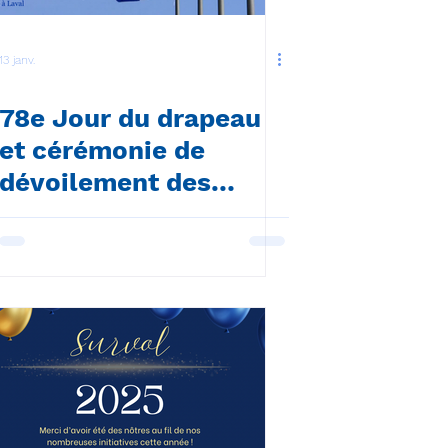
13 janv.
78e Jour du drapeau
et cérémonie de
dévoilement des
Citoyens d’exception
2026 à Laval