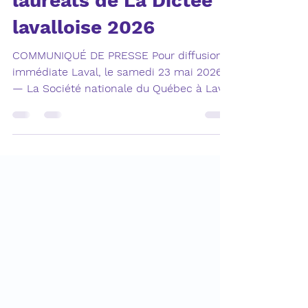
Dévoilement des
lauréats de La Dictée
lavalloise 2026
COMMUNIQUÉ DE PRESSE Pour diffusion
immédiate Laval, le samedi 23 mai 2026
— La Société nationale du Québec à Laval
(SNQ Laval) a fièrement dévoilé les
lauréats de La Dictée lavalloise 2026 lors
de la cérémonie de remise des prix qui
s’est tenue le samedi 23 mai de 13 h à 15
h au Pavillon du Bois-Papineau. La Dictée
lavalloise rassemble chaque année des
participantes et participants de tous âges
autour de la langue française, dans un
esprit de valorisation, de transmission et