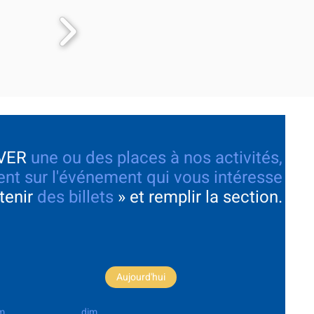
VER
une ou des places à nos activités,
nt sur l'événement qui vous intéresse
tenir
des billets
» et remplir la section.
Aujourd'hui
m.
dim.