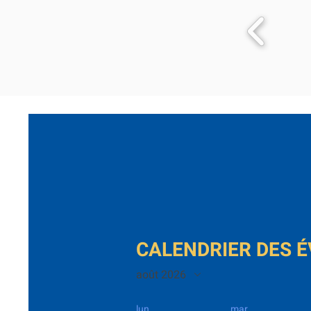
CALENDRIER DES 
août 2026
lun.
mar.