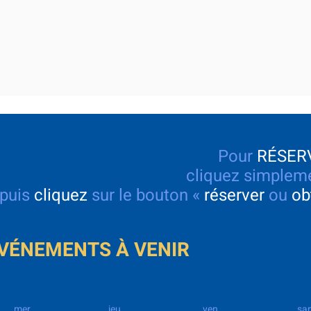
Pour
RÉSER
cliquez
simpleme
puis
cliquez
sur le bouton «
réserver
ou
ob
ÉVÉNEMENTS À VENIR
mer.
jeu.
ven.
sa