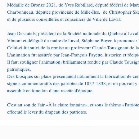
Médaille de Bronze 2021, de Yves Robillard, député fédéral de Marc
Charbonneau, députée provinciale de Mille-Îles, de Christopher Ske
et de plusieurs conseillères et conseillers de Ville de Laval.
Jean Desautels, président de la Société nationale du Québec à Laval, 
Vimont et délégué du maire de Laval, Stéphane Boyer, à prononcer le
Celui-ci fut suivi de la remise au professeur Claude Tousignant de 
L'animation fut assurée par Jean-François Payette, historien et réci
Il faut souligner l'animation, brillamment rendue par Claude Tousign
patriotiques.
Des kiosques sur place présentaient notamment la fabrication de cein
signets commémoratifs des patriotes de 1837-1838, et on pouvait y 
assemblé en fonction d'une recette d'époque.
C'est au son de l'air «À la claire fontaine», et sous le thème «Patriot
effectué le lever du drapeau des patriotes.